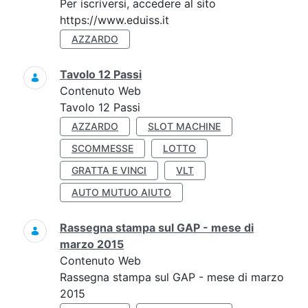
Per iscriversi, accedere al sito
https://www.eduiss.it
AZZARDO
Tavolo 12 Passi
Contenuto Web
Tavolo 12 Passi
AZZARDO
SLOT MACHINE
SCOMMESSE
LOTTO
GRATTA E VINCI
VLT
AUTO MUTUO AIUTO
Rassegna stampa sul GAP - mese di
marzo 2015
Contenuto Web
Rassegna stampa sul GAP - mese di marzo
2015