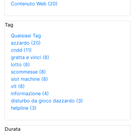
Contenuto Web
(20)
Tag
Qualsiasi Tag
azzardo
(20)
cndd
(11)
gratta e vinci
(8)
lotto
(8)
scommesse
(8)
slot machine
(8)
vlt
(8)
informazione
(4)
disturbo da gioco dazzardo
(3)
helpline
(3)
Durata