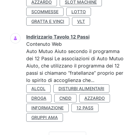
AZZARDO
SLOT MACHINE
SCOMMESSE
LOTTO
GRATTA E VINCI
VLT
Indirizzario Tavolo 12 Passi
Contenuto Web
Auto Mutuo Aiuto secondo il programma
dei 12 Passi Le associazioni di Auto Mutuo
Aiuto, che utilizzano il programma dei 12
passi si chiamano “fratellanze” proprio per
lo spirito di accoglienza che...
ALCOL
DISTURBI ALIMENTARI
DROGA
CNDD
AZZARDO
INFORMAZIONE
12 PASS
GRUPPI AMA