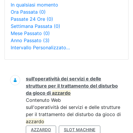
In qualsiasi momento
Ora Passata
(0)
Passate 24 Ore
(0)
Settimana Passata
(0)
Mese Passato
(0)
Anno Passato
(3)
Intervallo Personalizzato…
Ricerca
sull'operatività dei servizi e delle
strutture per il trattamento del disturbo
da gioco di
azzardo
Contenuto Web
sull'operatività dei servizi e delle strutture
per il trattamento del disturbo da gioco di
azzardo
AZZARDO
SLOT MACHINE