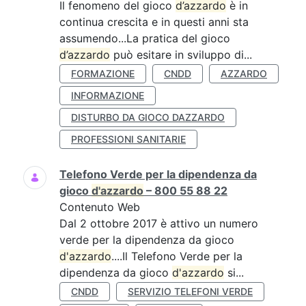
Il fenomeno del gioco
d’azzardo
è in
continua crescita e in questi anni sta
assumendo...La pratica del gioco
d’azzardo
può esitare in sviluppo di...
FORMAZIONE
CNDD
AZZARDO
INFORMAZIONE
DISTURBO DA GIOCO DAZZARDO
PROFESSIONI SANITARIE
Telefono Verde per la dipendenza da
gioco
d'azzardo
– 800 55 88 22
Contenuto Web
Dal 2 ottobre 2017 è attivo un numero
verde per la dipendenza da gioco
d'azzardo
....Il Telefono Verde per la
dipendenza da gioco
d'azzardo
si...
CNDD
SERVIZIO TELEFONI VERDE