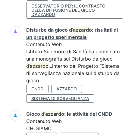
OSSERVATORIO PER IL CONTRASTO
DELLA DIFFUSIONE DEL GIOCO
D’AZZARDO
Disturbo da gioco
d’azzardo
: risultati di
un progetto sperimentale
Contenuto Web
Istituto Superiore di Sanità ha pubblicato
una monografia sul Disturbo da gioco
d’azzardo
...interno del Progetto “Sistema
di sorveglianza nazionale sul disturbo da
gioco...
CNDD
AZZARDO
SISTEMA DI SORVEGLIANZA
Gioco
d'azzardo
: le attività del CNDD
Contenuto Web
CHI SIAMO