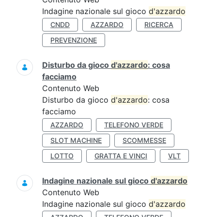
Indagine nazionale sul gioco
d'azzardo
CNDD
AZZARDO
RICERCA
PREVENZIONE
Disturbo da gioco
d'azzardo
: cosa
facciamo
Contenuto Web
Disturbo da gioco
d'azzardo
: cosa
facciamo
AZZARDO
TELEFONO VERDE
SLOT MACHINE
SCOMMESSE
LOTTO
GRATTA E VINCI
VLT
Indagine nazionale sul gioco
d'azzardo
Contenuto Web
Indagine nazionale sul gioco
d'azzardo