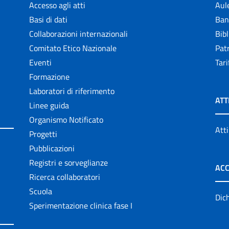
Accesso agli atti
Aul
Basi di dati
Ban
Collaborazioni internazionali
Bibl
Comitato Etico Nazionale
Patr
Eventi
Tari
Formazione
Laboratori di riferimento
ATT
Linee guida
Organismo Notificato
Atti
Progetti
Pubblicazioni
Registri e sorveglianze
ACC
Ricerca collaboratori
Scuola
Dich
Sperimentazione clinica fase I