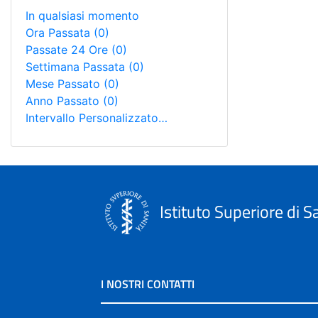
In qualsiasi momento
Ora Passata
(0)
Passate 24 Ore
(0)
Settimana Passata
(0)
Mese Passato
(0)
Anno Passato
(0)
Intervallo Personalizzato…
Istituto Superiore di S
I NOSTRI CONTATTI