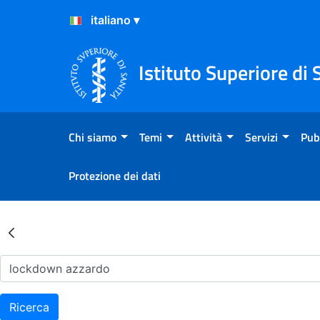
Salta al Contenuto
Salta al Footer
Istituto Superiore di 
Chi siamo
Temi
Attività
Servizi
Pub
Protezione dei dati
Risultati della Ricerca - Ar
Ricerca