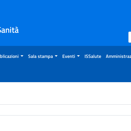
Sanità
blicazioni
Sala stampa
Eventi
ISSalute
Amministraz
chivio