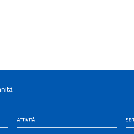
anità
ATTIVITÀ
SER