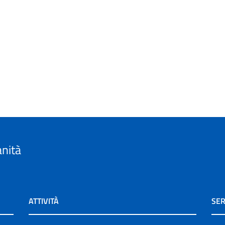
anità
ATTIVITÀ
SER