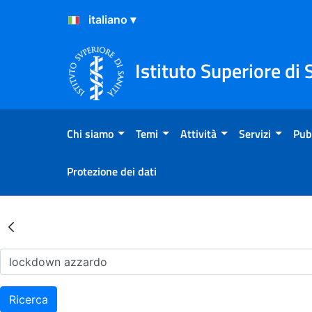
Salta al Contenuto
Salta al Footer
Istituto Superiore di 
Chi siamo
Temi
Attività
Servizi
Pub
Protezione dei dati
Risultati della Ricerca - Ar
Ricerca