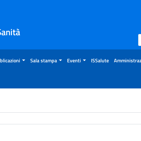
Sanità
blicazioni
Sala stampa
Eventi
ISSalute
Amministraz
chivio