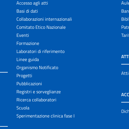
Accesso agli atti
Aul
Basi di dati
Ban
Collaborazioni internazionali
Bibl
Comitato Etico Nazionale
Patr
Eventi
Tari
Formazione
Laboratori di riferimento
ATT
Linee guida
Organismo Notificato
Atti
Progetti
Pubblicazioni
Registri e sorveglianze
ACC
Ricerca collaboratori
Scuola
Dich
Sperimentazione clinica fase I