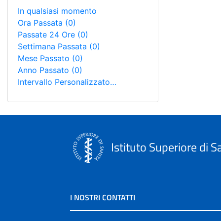
In qualsiasi momento
Ora Passata
(0)
Passate 24 Ore
(0)
Settimana Passata
(0)
Mese Passato
(0)
Anno Passato
(0)
Intervallo Personalizzato…
Istituto Superiore di S
I NOSTRI CONTATTI