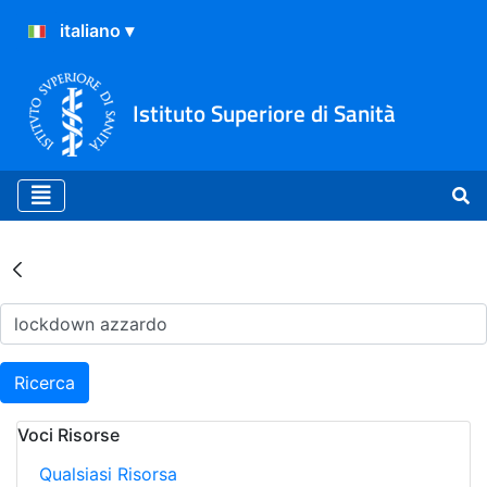
Istituto Superiore di Sanità
Risultati della Ricerca - Ar
Ricerca
Voci Risorse
Qualsiasi Risorsa