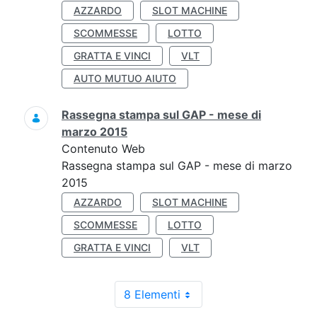
AZZARDO
SLOT MACHINE
SCOMMESSE
LOTTO
GRATTA E VINCI
VLT
AUTO MUTUO AIUTO
Rassegna stampa sul GAP - mese di
marzo 2015
Contenuto Web
Rassegna stampa sul GAP - mese di marzo
2015
AZZARDO
SLOT MACHINE
SCOMMESSE
LOTTO
GRATTA E VINCI
VLT
8 Elementi