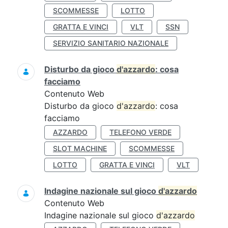
SCOMMESSE
LOTTO
GRATTA E VINCI
VLT
SSN
SERVIZIO SANITARIO NAZIONALE
Disturbo da gioco
d'azzardo
: cosa
facciamo
Contenuto Web
Disturbo da gioco
d'azzardo
: cosa
facciamo
AZZARDO
TELEFONO VERDE
SLOT MACHINE
SCOMMESSE
LOTTO
GRATTA E VINCI
VLT
Indagine nazionale sul gioco
d'azzardo
Contenuto Web
Indagine nazionale sul gioco
d'azzardo