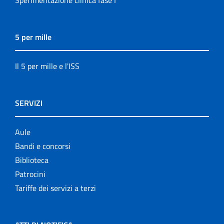
Sperimentazione clinica fase I
5 per mille
Il 5 per mille e l'ISS
SERVIZI
Aule
Bandi e concorsi
Biblioteca
Patrocini
Tariffe dei servizi a terzi