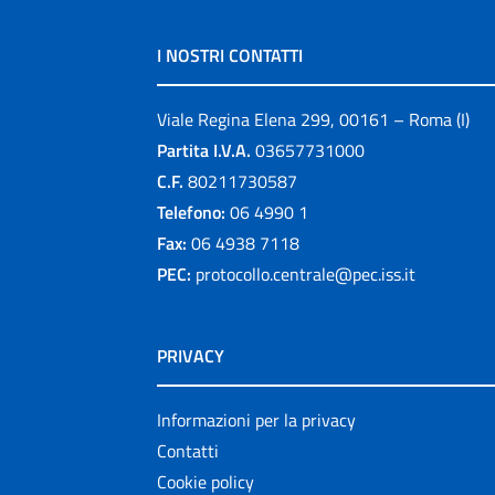
I NOSTRI CONTATTI
Viale Regina Elena 299, 00161 – Roma (I)
Partita I.V.A.
03657731000
C.F.
80211730587
Telefono:
06 4990 1
Fax:
06 4938 7118
PEC:
protocollo.centrale@pec.iss.it
PRIVACY
Informazioni per la privacy
Contatti
Cookie policy