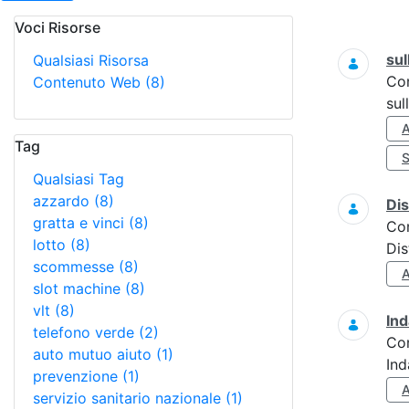
Voci Risorse
Ricerca
sul
Qualsiasi Risorsa
Co
Contenuto Web
(8)
sul
Tag
Qualsiasi Tag
azzardo
(8)
Di
gratta e vinci
(8)
Co
lotto
(8)
Di
scommesse
(8)
slot machine
(8)
vlt
(8)
Ind
telefono verde
(2)
Co
auto mutuo aiuto
(1)
Ind
prevenzione
(1)
servizio sanitario nazionale
(1)