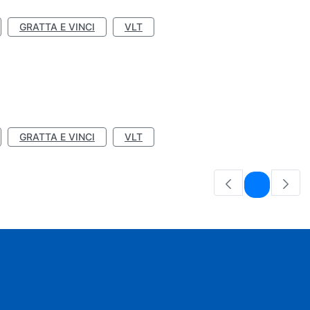
GRATTA E VINCI
VLT
GRATTA E VINCI
VLT
Pagina
1