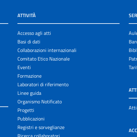
ATTIVITÀ
SER
Accesso agli atti
Aul
Basi di dati
Ban
Collaborazioni internazionali
Bibl
Comitato Etico Nazionale
Patr
Eventi
Tari
Formazione
Laboratori di riferimento
ATT
Linee guida
Organismo Notificato
Atti
Progetti
Pubblicazioni
Registri e sorveglianze
ACC
Ricerca collaboratori