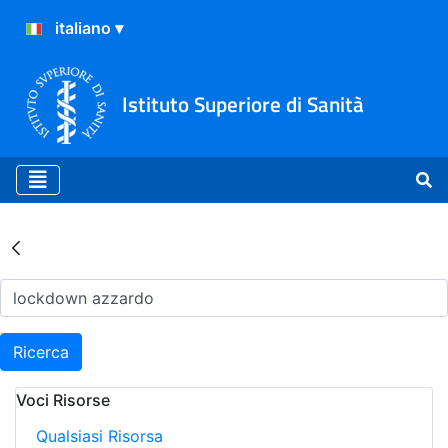
Istituto Superiore di Sanità
Risultati della Ricerca - Ar
Ricerca
Voci Risorse
Qualsiasi Risorsa