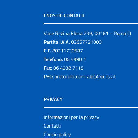
I NOSTRI CONTATTI
Viale Regina Elena 299, 00161 – Roma (I)
Partita I.V.A.
03657731000
C.F.
80211730587
Telefono:
06 4990 1
Fax:
06 4938 7118
PEC:
protocollo.centrale@pec.iss.it
PRIVACY
Informazioni per la privacy
Contatti
Cookie policy