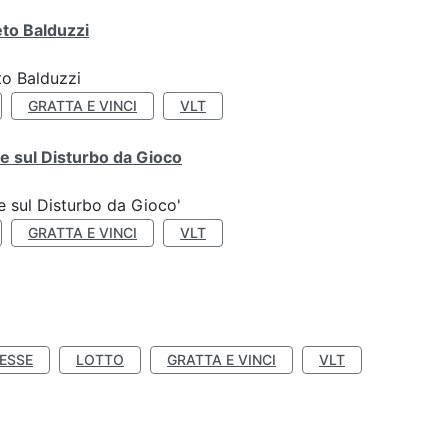
eto Balduzzi
to Balduzzi
GRATTA E VINCI
VLT
e sul Disturbo da Gioco
e sul Disturbo da Gioco'
GRATTA E VINCI
VLT
ESSE
LOTTO
GRATTA E VINCI
VLT