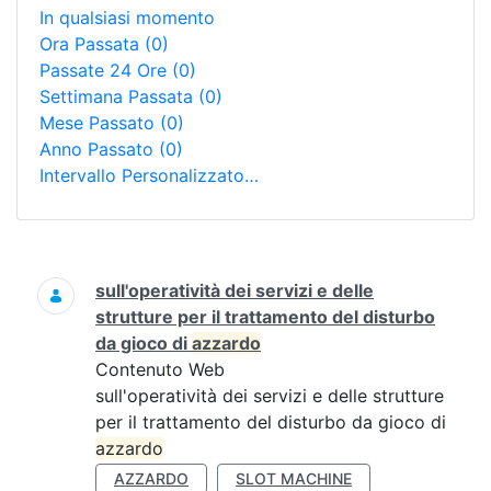
In qualsiasi momento
Ora Passata
(0)
Passate 24 Ore
(0)
Settimana Passata
(0)
Mese Passato
(0)
Anno Passato
(0)
Intervallo Personalizzato…
Ricerca
sull'operatività dei servizi e delle
strutture per il trattamento del disturbo
da gioco di
azzardo
Contenuto Web
sull'operatività dei servizi e delle strutture
per il trattamento del disturbo da gioco di
azzardo
AZZARDO
SLOT MACHINE