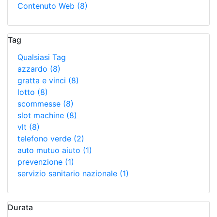
Contenuto Web
(8)
Tag
Qualsiasi Tag
azzardo
(8)
gratta e vinci
(8)
lotto
(8)
scommesse
(8)
slot machine
(8)
vlt
(8)
telefono verde
(2)
auto mutuo aiuto
(1)
prevenzione
(1)
servizio sanitario nazionale
(1)
Durata