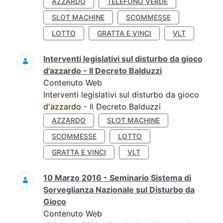
AZZARDO
TELEFONO VERDE
SLOT MACHINE
SCOMMESSE
LOTTO
GRATTA E VINCI
VLT
Interventi legislativi sul disturbo da gioco
d'azzardo
- Il Decreto Balduzzi
Contenuto Web
Interventi legislativi sul disturbo da gioco
d'azzardo
- Il Decreto Balduzzi
AZZARDO
SLOT MACHINE
SCOMMESSE
LOTTO
GRATTA E VINCI
VLT
10 Marzo 2016 - Seminario Sistema di
Sorveglianza Nazionale sul Disturbo da
Gioco
Contenuto Web