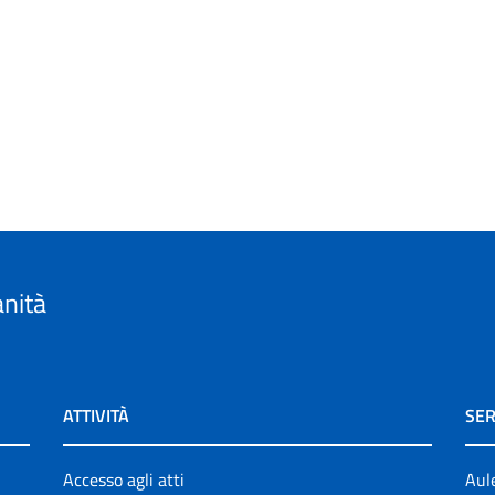
anità
ATTIVITÀ
SER
Accesso agli atti
Aul