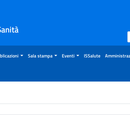
Sanità
blicazioni
Sala stampa
Eventi
ISSalute
Amministraz
chivio