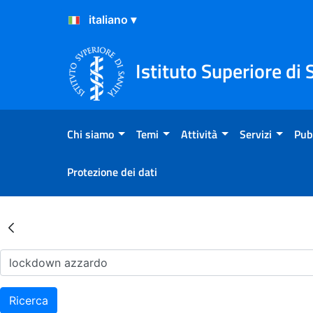
Salta al Contenuto
Salta al Footer
Istituto Superiore di 
Chi siamo
Temi
Attività
Servizi
Pub
Protezione dei dati
Risultati della Ricerca - Ar
Ricerca