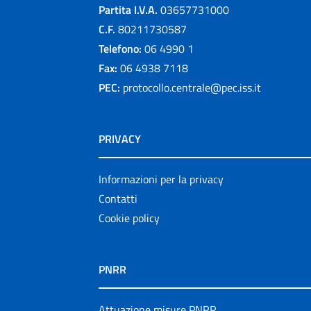
Partita I.V.A.
03657731000
C.F.
80211730587
Telefono:
06 4990 1
Fax:
06 4938 7118
PEC:
protocollo.centrale@pec.iss.it
PRIVACY
Informazioni per la privacy
Contatti
Cookie policy
PNRR
Attuazione misure PNRR