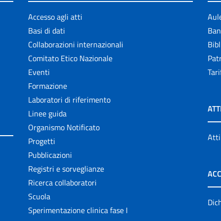
Accesso agli atti
Aul
Basi di dati
Ban
Collaborazioni internazionali
Bibl
Comitato Etico Nazionale
Patr
Eventi
Tari
Formazione
Laboratori di riferimento
ATT
Linee guida
Organismo Notificato
Atti
Progetti
Pubblicazioni
Registri e sorveglianze
ACC
Ricerca collaboratori
Scuola
Dich
Sperimentazione clinica fase I