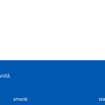
anità
ATTIVITÀ
SER