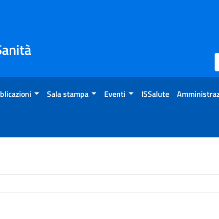
Sanità
blicazioni
Sala stampa
Eventi
ISSalute
Amministraz
chivio