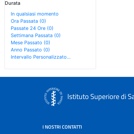
Durata
In qualsiasi momento
Ora Passata
(0)
Passate 24 Ore
(0)
Settimana Passata
(0)
Mese Passato
(0)
Anno Passato
(0)
Intervallo Personalizzato…
Istituto Superiore di S
I NOSTRI CONTATTI