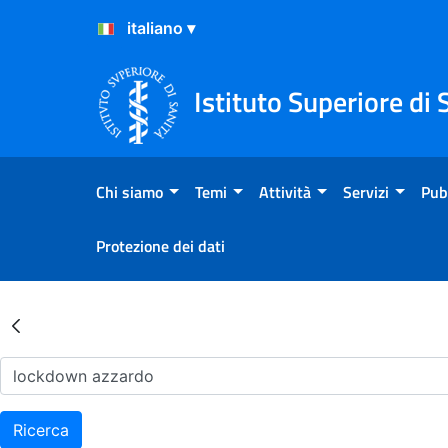
Salta al Contenuto
Salta al Footer
Istituto Superiore di 
Chi siamo
Temi
Attività
Servizi
Pub
Protezione dei dati
Risultati della Ricerca - Ar
Ricerca