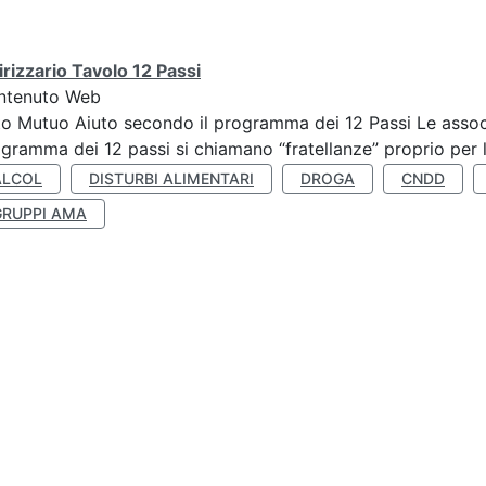
irizzario Tavolo 12 Passi
ntenuto Web
o Mutuo Aiuto secondo il programma dei 12 Passi Le associa
gramma dei 12 passi si chiamano “fratellanze” proprio per lo
ALCOL
DISTURBI ALIMENTARI
DROGA
CNDD
GRUPPI AMA