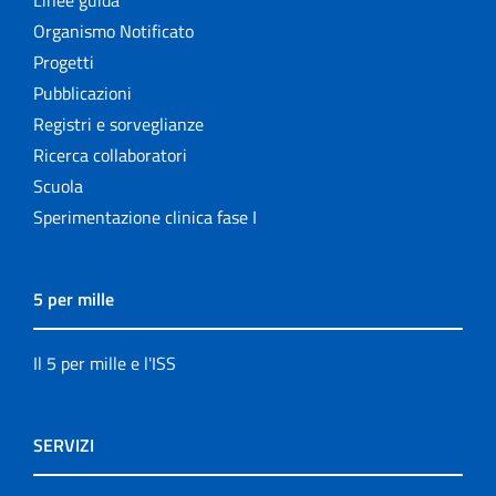
Linee guida
Organismo Notificato
Progetti
Pubblicazioni
Registri e sorveglianze
Ricerca collaboratori
Scuola
Sperimentazione clinica fase I
5 per mille
Il 5 per mille e l'ISS
SERVIZI