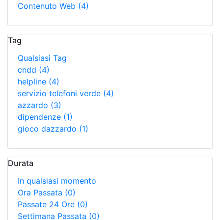
Contenuto Web
(4)
Tag
Qualsiasi Tag
cndd
(4)
helpline
(4)
servizio telefoni verde
(4)
azzardo
(3)
dipendenze
(1)
gioco dazzardo
(1)
Durata
In qualsiasi momento
Ora Passata
(0)
Passate 24 Ore
(0)
Settimana Passata
(0)