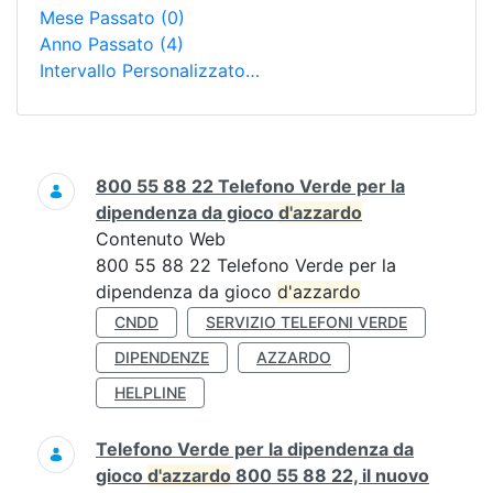
Mese Passato
(0)
Anno Passato
(4)
Intervallo Personalizzato…
Ricerca
800 55 88 22 Telefono Verde per la
dipendenza da gioco
d'azzardo
Contenuto Web
800 55 88 22 Telefono Verde per la
dipendenza da gioco
d'azzardo
CNDD
SERVIZIO TELEFONI VERDE
DIPENDENZE
AZZARDO
HELPLINE
Telefono Verde per la dipendenza da
gioco
d'azzardo
800 55 88 22, il nuovo