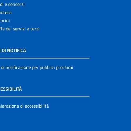
di e concorsi
ioteca
ocini
ffe dei servizi a terzi
I DI NOTIFICA
 di notificazione per pubblici proclami
ESSIBILITÀ
iarazione di accessibilità