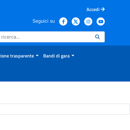
Accedi
Seguici su
ione trasparente
Bandi di gara