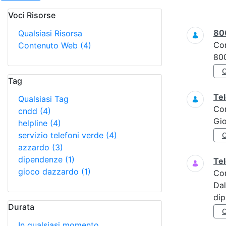
Voci Risorse
Ricerca
80
Qualsiasi Risorsa
Co
Contenuto Web
(4)
800
Tag
Tel
Qualsiasi Tag
Co
cndd
(4)
Gi
helpline
(4)
servizio telefoni verde
(4)
azzardo
(3)
dipendenze
(1)
Tel
gioco dazzardo
(1)
Co
Dal
di
Durata
In qualsiasi momento