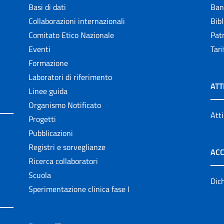
Basi di dati
Ban
Collaborazioni internazionali
Bibl
Comitato Etico Nazionale
Patr
Eventi
Tari
Formazione
Laboratori di riferimento
ATT
Linee guida
Organismo Notificato
Atti
Progetti
Pubblicazioni
Registri e sorveglianze
ACC
Ricerca collaboratori
Scuola
Dich
Sperimentazione clinica fase I