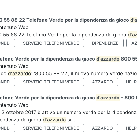
0 55 88 22 Telefono Verde per la dipendenza da gioco
d'
ntenuto Web
 55 88 22 Telefono Verde per la dipendenza da gioco
d'a
CNDD
SERVIZIO TELEFONI VERDE
DIPENDENZE
A
efono Verde per la dipendenza da gioco
d'azzardo
800 55
ntenuto Web
oco
d'azzardo
: '800 55 88 22', il nuovo numero verde nazi
CNDD
SERVIZIO TELEFONI VERDE
AZZARDO
HELP
efono Verde per la dipendenza da gioco
d'azzardo
– 800 
ntenuto Web
 2 ottobre 2017 è attivo un numero verde per la dipenden
pendenza da gioco
d'azzardo
si...
CNDD
SERVIZIO TELEFONI VERDE
AZZARDO
HELP