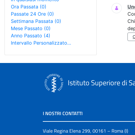
Ora Passata
(0)
Uno
Passate 24 Ore
(0)
Co
Settimana Passata
(0)
Chi
Mese Passato
(0)
dep
Anno Passato
(4)
Intervallo Personalizzato…
Istituto Superiore di S
I NOSTRI CONTATTI
Viale Regina Elena 299, 00161 – Roma (I)