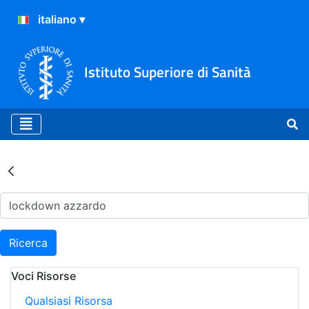
Istituto Superiore di Sanità
Risultati della Ricerca - Ar
Ricerca
Voci Risorse
Qualsiasi Risorsa