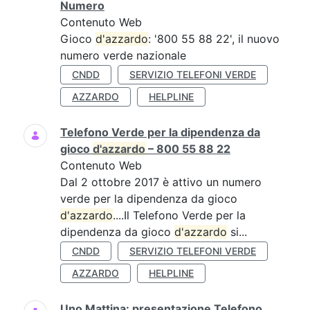
Numero
Contenuto Web
Gioco
d'azzardo
: '800 55 88 22', il nuovo
numero verde nazionale
CNDD
SERVIZIO TELEFONI VERDE
AZZARDO
HELPLINE
Telefono Verde per la dipendenza da
gioco
d'azzardo
– 800 55 88 22
Contenuto Web
Dal 2 ottobre 2017 è attivo un numero
verde per la dipendenza da gioco
d'azzardo
....Il Telefono Verde per la
dipendenza da gioco
d'azzardo
si...
CNDD
SERVIZIO TELEFONI VERDE
AZZARDO
HELPLINE
Uno Mattina: presentazione Telefono