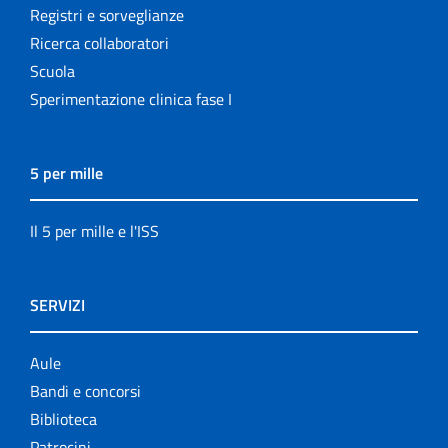
Registri e sorveglianze
Ricerca collaboratori
Scuola
Sperimentazione clinica fase I
5 per mille
Il 5 per mille e l'ISS
SERVIZI
Aule
Bandi e concorsi
Biblioteca
Patrocini