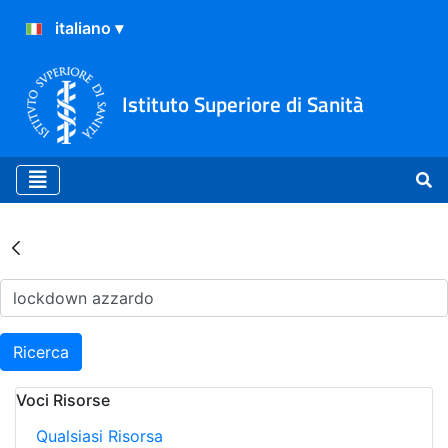
Istituto Superiore di Sanità
Risultati della Ricerca - Ar
Ricerca
Voci Risorse
Qualsiasi Risorsa