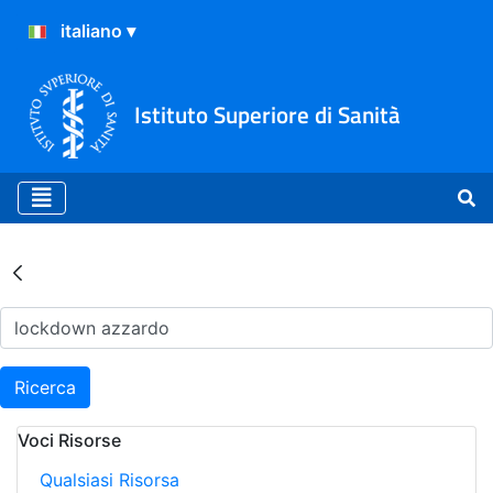
Istituto Superiore di Sanità
Risultati della Ricerca - Ar
Ricerca
Voci Risorse
Qualsiasi Risorsa