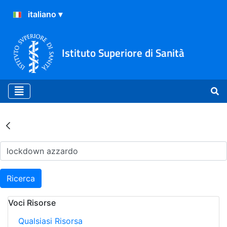
Istituto Superiore di Sanità
Risultati della Ricerca - Ar
Ricerca
Voci Risorse
Qualsiasi Risorsa