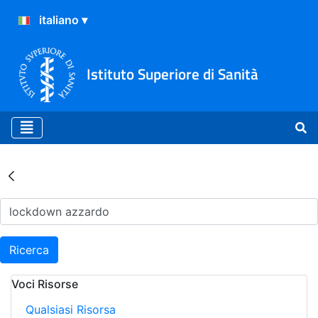
Istituto Superiore di Sanità
Risultati della Ricerca - Ar
Ricerca
Voci Risorse
Qualsiasi Risorsa