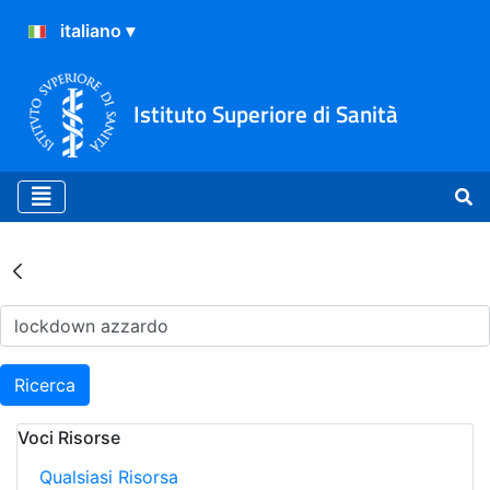
Istituto Superiore di Sanità
Risultati della Ricerca - Ar
Ricerca
Voci Risorse
Qualsiasi Risorsa