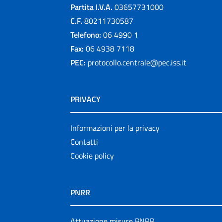
Partita I.V.A.
03657731000
C.F.
80211730587
Telefono:
06 4990 1
Fax:
06 4938 7118
PEC:
protocollo.centrale@pec.iss.it
PRIVACY
Informazioni per la privacy
Contatti
Cookie policy
PNRR
Attuazione misure PNRR