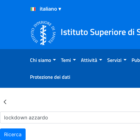
Salta al Contenuto
Salta al Footer
Istituto Superiore di 
Chi siamo
Temi
Attività
Servizi
Pub
Protezione dei dati
Risultati della Ricerca - Ar
Ricerca