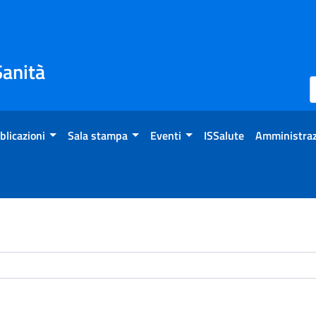
Sanità
blicazioni
Sala stampa
Eventi
ISSalute
Amministraz
chivio