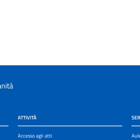
anità
ATTIVITÀ
SER
Accesso agli atti
Aul