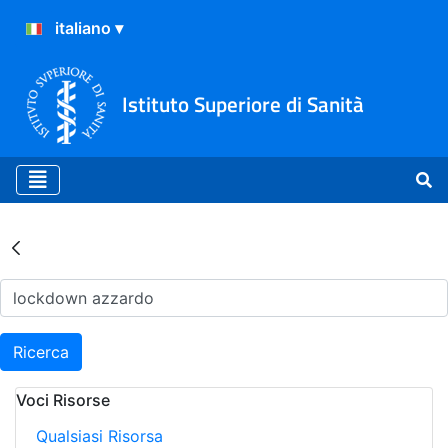
Istituto Superiore di Sanità
Risultati della Ricerca - Ar
Ricerca
Voci Risorse
Qualsiasi Risorsa