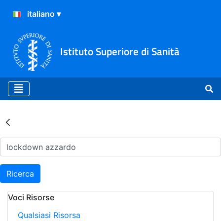
Istituto Superiore di Sanità
Risultati della Ricerca - Ar
Ricerca
Voci Risorse
Qualsiasi Risorsa