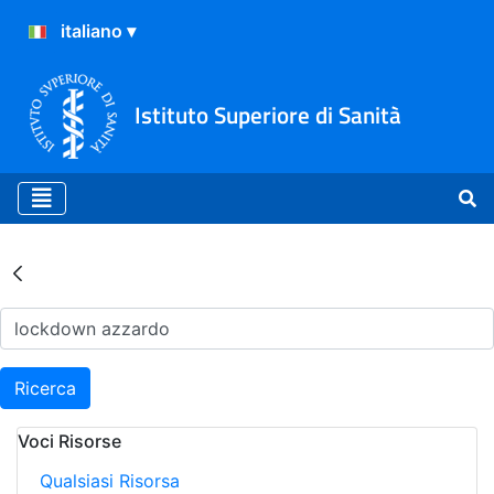
Istituto Superiore di Sanità
Risultati della Ricerca - Ar
Ricerca
Voci Risorse
Qualsiasi Risorsa