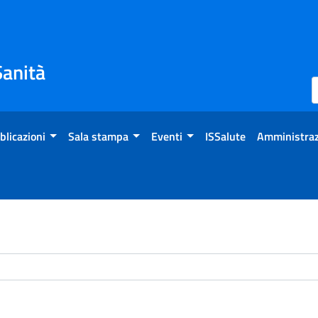
Sanità
blicazioni
Sala stampa
Eventi
ISSalute
Amministraz
chivio