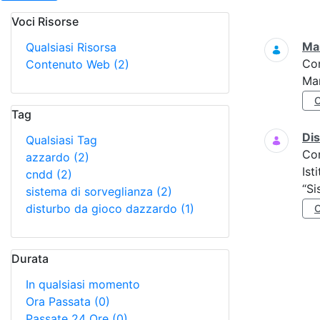
Voci Risorse
Ricerca
Mar
Qualsiasi Risorsa
Co
Contenuto Web
(2)
Mar
Tag
Di
Qualsiasi Tag
Co
azzardo
(2)
Ist
cndd
(2)
“Si
sistema di sorveglianza
(2)
disturbo da gioco dazzardo
(1)
Durata
In qualsiasi momento
Ora Passata
(0)
Passate 24 Ore
(0)