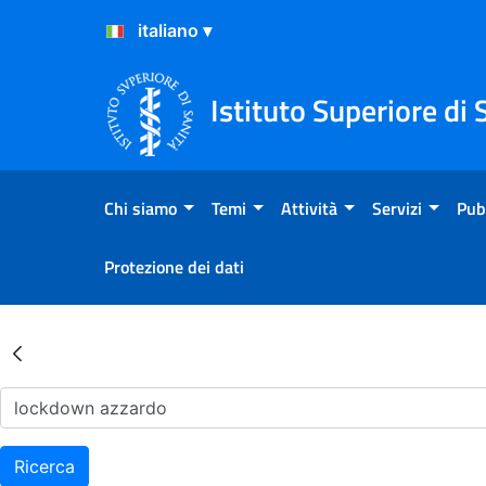
Salta al Contenuto
Salta al Footer
Istituto Superiore di 
Chi siamo
Temi
Attività
Servizi
Pub
Protezione dei dati
Risultati della Ricerca - Ar
Ricerca