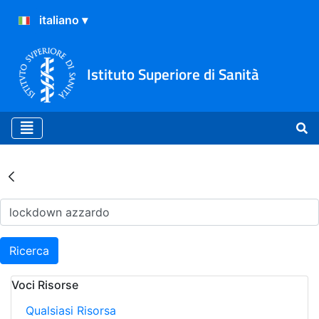
Istituto Superiore di Sanità
Risultati della Ricerca - Ar
Ricerca
Voci Risorse
Qualsiasi Risorsa