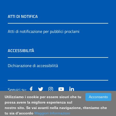
ATTI DI NOTIFICA
Atti di notificazione per pubblici proclami
ACCESSIBILITÀ
Dichiarazione di accessibilità
Seguici su:
Utilizziamo i cookie per essere sicuri che tu
Acconsento
Accessibilità: form di segnalazione di prima istanza per
possa avere la migliore esperienza sul
nostro sito. Se vai avanti nella navigazione, riteniamo che
questa pagina
|
Note Legali
|
Sitemap
tu sia d’accordo
Maggiori Informazioni