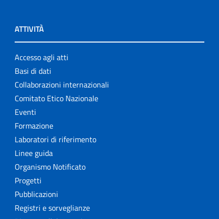
ATTIVITÀ
Accesso agli atti
Basi di dati
Collaborazioni internazionali
Comitato Etico Nazionale
Eventi
Formazione
Laboratori di riferimento
Linee guida
Organismo Notificato
Progetti
Pubblicazioni
Registri e sorveglianze