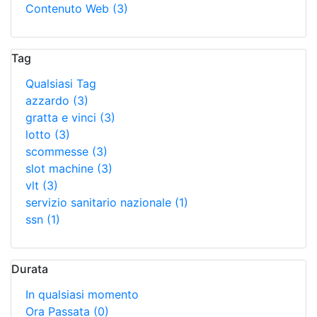
Contenuto Web
(3)
Tag
Qualsiasi Tag
azzardo
(3)
gratta e vinci
(3)
lotto
(3)
scommesse
(3)
slot machine
(3)
vlt
(3)
servizio sanitario nazionale
(1)
ssn
(1)
Durata
In qualsiasi momento
Ora Passata
(0)