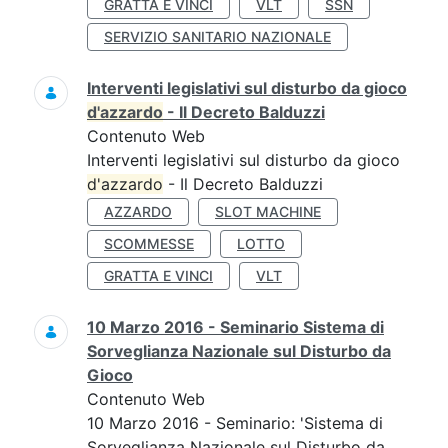
GRATTA E VINCI
VLT
SSN
SERVIZIO SANITARIO NAZIONALE
Interventi legislativi sul disturbo da gioco
d'azzardo
- Il Decreto Balduzzi
Contenuto Web
Interventi legislativi sul disturbo da gioco
d'azzardo
- Il Decreto Balduzzi
AZZARDO
SLOT MACHINE
SCOMMESSE
LOTTO
GRATTA E VINCI
VLT
10 Marzo 2016 - Seminario Sistema di
Sorveglianza Nazionale sul Disturbo da
Gioco
Contenuto Web
10 Marzo 2016 - Seminario: 'Sistema di
Sorveglianza Nazionale sul Disturbo da