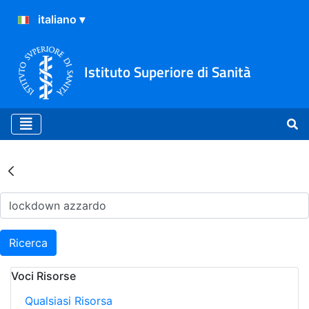
Istituto Superiore di Sanità
Risultati della Ricerca - Ar
Ricerca
Voci Risorse
Qualsiasi Risorsa