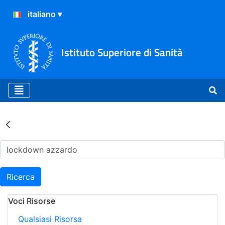
Istituto Superiore di Sanità
Risultati della Ricerca - Ar
Ricerca
Voci Risorse
Qualsiasi Risorsa