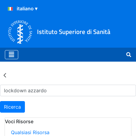
Istituto Superiore di Sanità
Risultati della Ricerca - Ar
Ricerca
Voci Risorse
Qualsiasi Risorsa