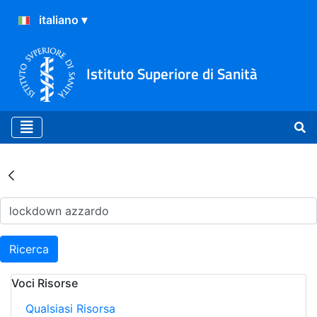
Istituto Superiore di Sanità
Risultati della Ricerca - Ar
Ricerca
Voci Risorse
Qualsiasi Risorsa