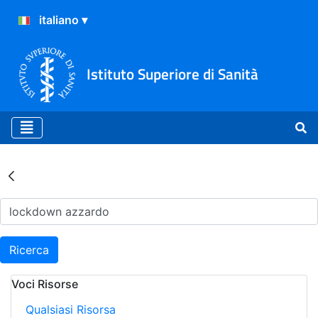
Istituto Superiore di Sanità
Risultati della Ricerca - Ar
Ricerca
Voci Risorse
Qualsiasi Risorsa