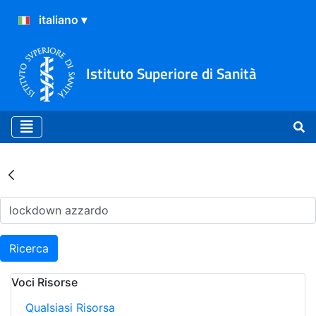
Istituto Superiore di Sanità
Risultati della Ricerca - Ar
Ricerca
Voci Risorse
Qualsiasi Risorsa