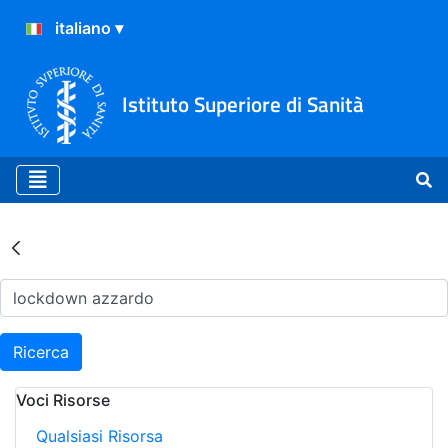
Istituto Superiore di Sanità
Risultati della Ricerca - Ar
Ricerca
Voci Risorse
Qualsiasi Risorsa