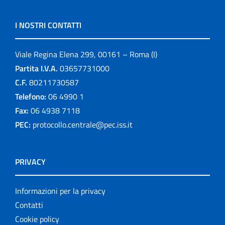
I NOSTRI CONTATTI
Viale Regina Elena 299, 00161 – Roma (I)
Partita I.V.A.
03657731000
C.F.
80211730587
Telefono:
06 4990 1
Fax:
06 4938 7118
PEC:
protocollo.centrale@pec.iss.it
PRIVACY
Informazioni per la privacy
Contatti
Cookie policy