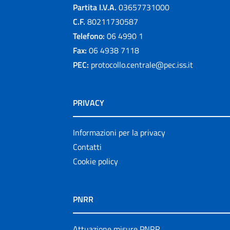
Partita I.V.A.
03657731000
C.F.
80211730587
Telefono:
06 4990 1
Fax:
06 4938 7118
PEC:
protocollo.centrale@pec.iss.it
PRIVACY
Informazioni per la privacy
Contatti
Cookie policy
PNRR
Attuazione misure PNRR