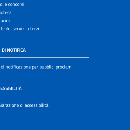
di e concorsi
ioteca
ocini
ffe dei servizi a terzi
I DI NOTIFICA
 di notificazione per pubblici proclami
ESSIBILITÀ
iarazione di accessibilità