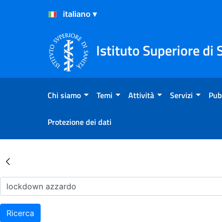
Salta al Contenuto
Salta al Footer
Istituto Superiore di 
Chi siamo
Temi
Attività
Servizi
Pub
Protezione dei dati
Risultati della Ricerca - Ar
Ricerca