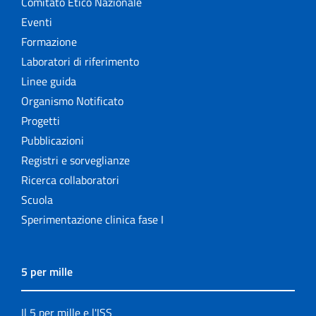
Comitato Etico Nazionale
Eventi
Formazione
Laboratori di riferimento
Linee guida
Organismo Notificato
Progetti
Pubblicazioni
Registri e sorveglianze
Ricerca collaboratori
Scuola
Sperimentazione clinica fase I
5 per mille
Il 5 per mille e l'ISS