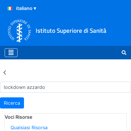
Istituto Superiore di Sanità
Risultati della Ricerca - Ar
Ricerca
Voci Risorse
Qualsiasi Risorsa