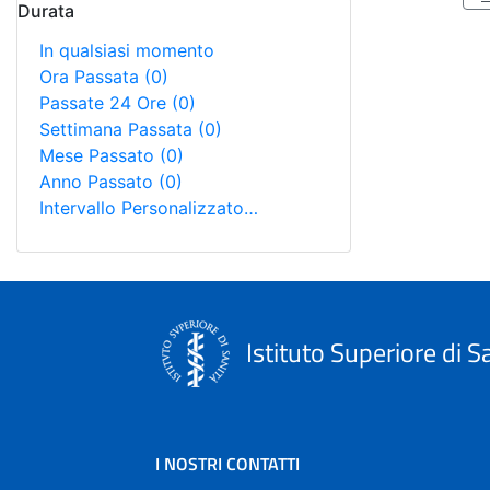
Durata
In qualsiasi momento
Ora Passata
(0)
Passate 24 Ore
(0)
Settimana Passata
(0)
Mese Passato
(0)
Anno Passato
(0)
Intervallo Personalizzato…
Istituto Superiore di S
I NOSTRI CONTATTI