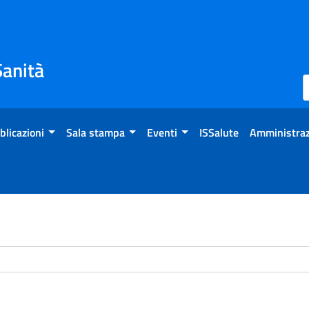
Sanità
blicazioni
Sala stampa
Eventi
ISSalute
Amministraz
chivio