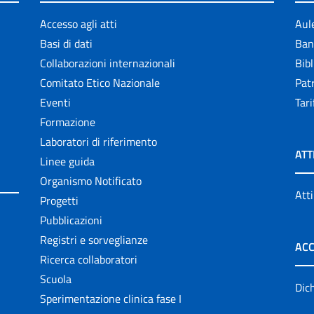
Accesso agli atti
Aul
Basi di dati
Ban
Collaborazioni internazionali
Bibl
Comitato Etico Nazionale
Patr
Eventi
Tari
Formazione
Laboratori di riferimento
ATT
Linee guida
Organismo Notificato
Atti
Progetti
Pubblicazioni
Registri e sorveglianze
ACC
Ricerca collaboratori
Scuola
Dich
Sperimentazione clinica fase I