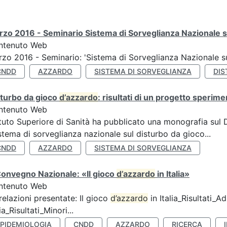
zo 2016 - Seminario Sistema di Sorveglianza Nazionale s
ntenuto Web
zo 2016 - Seminario: 'Sistema di Sorveglianza Nazionale 
CNDD
AZZARDO
SISTEMA DI SORVEGLIANZA
DIS
sturbo da gioco
d’azzardo
: risultati di un progetto sperime
ntenuto Web
ituto Superiore di Sanità ha pubblicato una monografia sul
stema di sorveglianza nazionale sul disturbo da gioco...
CNDD
AZZARDO
SISTEMA DI SORVEGLIANZA
Convegno Nazionale: «Il gioco
d’azzardo
in Italia»
ntenuto Web
relazioni presentate: Il gioco
d’azzardo
in Italia_Risultati_Adu
lia_Risultati_Minori...
EPIDEMIOLOGIA
CNDD
AZZARDO
RICERCA