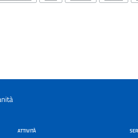
anità
ATTIVITÀ
SER