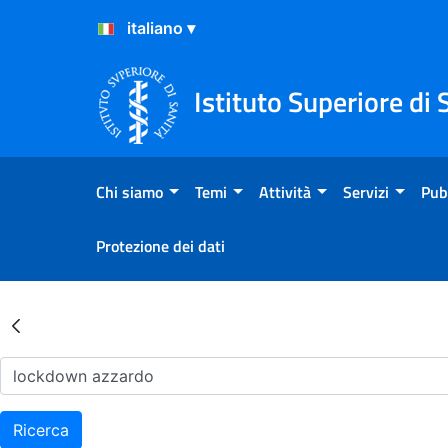
Salta al Contenuto
Salta al Footer
Istituto Superiore di 
Chi siamo
Temi
Attività
Servizi
Pub
Protezione dei dati
Risultati della Ricerca - Ar
Ricerca