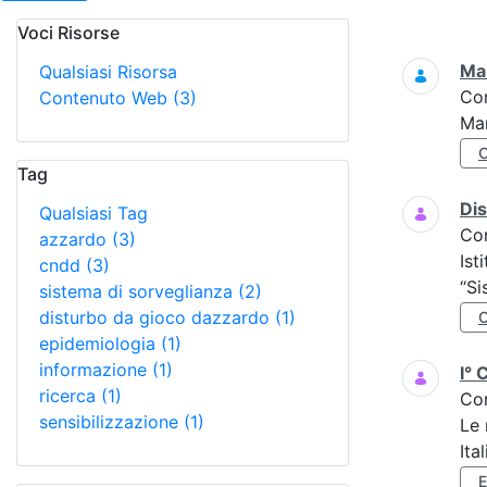
Voci Risorse
Ricerca
Mar
Qualsiasi Risorsa
Co
Contenuto Web
(3)
Mar
Tag
Di
Qualsiasi Tag
Co
azzardo
(3)
Ist
cndd
(3)
“Si
sistema di sorveglianza
(2)
disturbo da gioco dazzardo
(1)
epidemiologia
(1)
informazione
(1)
I° 
ricerca
(1)
Co
sensibilizzazione
(1)
Le 
Ita