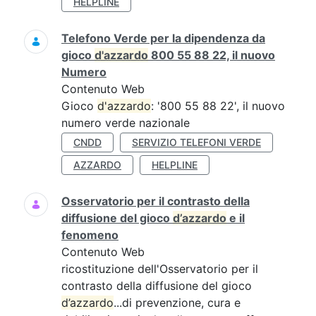
HELPLINE
Telefono Verde per la dipendenza da
gioco
d'azzardo
800 55 88 22, il nuovo
Numero
Contenuto Web
Gioco
d'azzardo
: '800 55 88 22', il nuovo
numero verde nazionale
CNDD
SERVIZIO TELEFONI VERDE
AZZARDO
HELPLINE
Osservatorio per il contrasto della
diffusione del gioco
d’azzardo
e il
fenomeno
Contenuto Web
ricostituzione dell'Osservatorio per il
contrasto della diffusione del gioco
d’azzardo
...di prevenzione, cura e