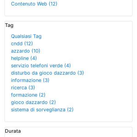
Contenuto Web
(12)
Tag
Qualsiasi Tag
cndd
(12)
azzardo
(10)
helpline
(4)
servizio telefoni verde
(4)
disturbo da gioco dazzardo
(3)
informazione
(3)
ricerca
(3)
formazione
(2)
gioco dazzardo
(2)
sistema di sorveglianza
(2)
Durata