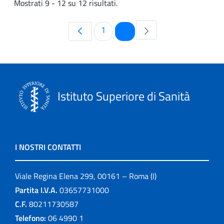
Mostrati 9 - 12 su 12 risultati.
Pagina
Pagina
1
2
Istituto Superiore di Sanità
I NOSTRI CONTATTI
Viale Regina Elena 299, 00161 – Roma (I)
Partita I.V.A.
03657731000
C.F.
80211730587
Telefono:
06 4990 1