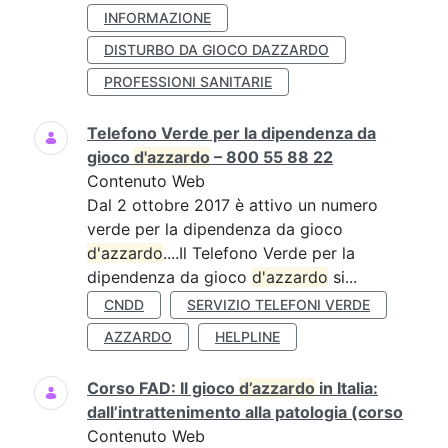
INFORMAZIONE
DISTURBO DA GIOCO DAZZARDO
PROFESSIONI SANITARIE
Telefono Verde per la dipendenza da
gioco
d'azzardo
– 800 55 88 22
Contenuto Web
Dal 2 ottobre 2017 è attivo un numero
verde per la dipendenza da gioco
d'azzardo
....Il Telefono Verde per la
dipendenza da gioco
d'azzardo
si...
CNDD
SERVIZIO TELEFONI VERDE
AZZARDO
HELPLINE
Corso FAD: Il gioco
d’azzardo
in Italia:
dall’intrattenimento alla patologia (corso
Contenuto Web