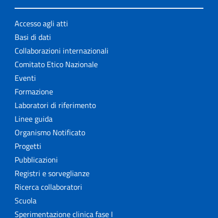
Accesso agli atti
Basi di dati
Collaborazioni internazionali
Comitato Etico Nazionale
Eventi
Formazione
Laboratori di riferimento
Linee guida
Organismo Notificato
Progetti
Pubblicazioni
Registri e sorveglianze
Ricerca collaboratori
Scuola
Sperimentazione clinica fase I