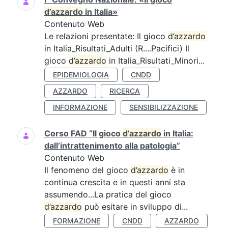
d’azzardo
in Italia»
Contenuto Web
Le relazioni presentate: Il gioco
d’azzardo
in Italia_Risultati_Adulti (R....Pacifici) Il
gioco
d’azzardo
in Italia_Risultati_Minori...
EPIDEMIOLOGIA
CNDD
AZZARDO
RICERCA
INFORMAZIONE
SENSIBILIZZAZIONE
Corso FAD “Il gioco
d’azzardo
in Italia:
dall’intrattenimento alla patologia”
Contenuto Web
Il fenomeno del gioco
d’azzardo
è in
continua crescita e in questi anni sta
assumendo...La pratica del gioco
d’azzardo
può esitare in sviluppo di...
FORMAZIONE
CNDD
AZZARDO