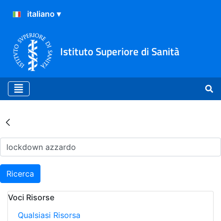
Istituto Superiore di Sanità
Risultati della Ricerca - Ar
Ricerca
Voci Risorse
Qualsiasi Risorsa