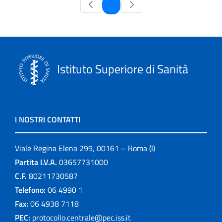
Pagina
1
Istituto Superiore di Sanità
I NOSTRI CONTATTI
Viale Regina Elena 299, 00161 – Roma (I)
Partita I.V.A.
03657731000
C.F.
80211730587
Telefono:
06 4990 1
Fax:
06 4938 7118
PEC:
protocollo.centrale@pec.iss.it