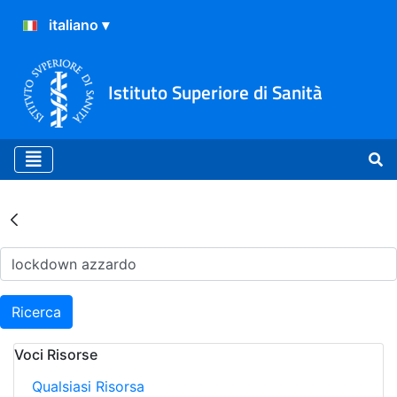
Istituto Superiore di Sanità
Risultati della Ricerca - Ar
Ricerca
Voci Risorse
Qualsiasi Risorsa