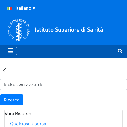
Istituto Superiore di Sanità
Risultati della Ricerca - Ar
Ricerca
Voci Risorse
Qualsiasi Risorsa