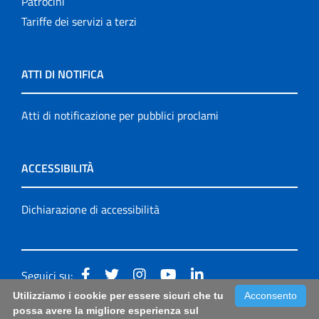
Patrocini
Tariffe dei servizi a terzi
ATTI DI NOTIFICA
Atti di notificazione per pubblici proclami
ACCESSIBILITÀ
Dichiarazione di accessibilità
Seguici su:
Utilizziamo i cookie per essere sicuri che tu
Acconsento
Accessibilità: form di segnalazione di prima istanza per
possa avere la migliore esperienza sul