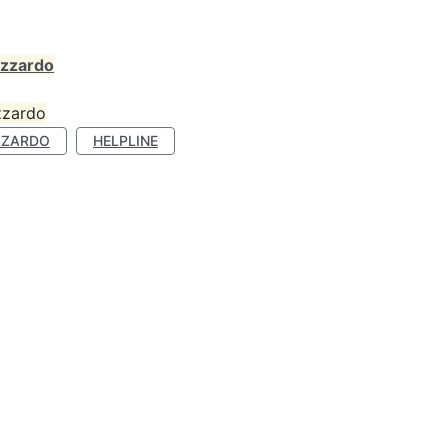
azzardo
zzardo
ZZARDO
HELPLINE