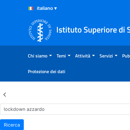
Salta al Contenuto
Salta al Footer
Istituto Superiore di 
Chi siamo
Temi
Attività
Servizi
Pub
Protezione dei dati
Risultati della Ricerca - Ar
Ricerca