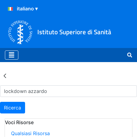
Istituto Superiore di Sanità
Risultati della Ricerca - Ar
Ricerca
Voci Risorse
Qualsiasi Risorsa