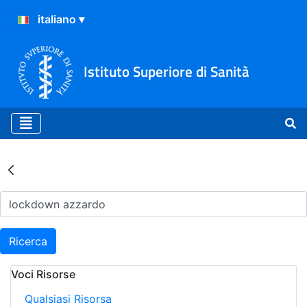
Istituto Superiore di Sanità
Risultati della Ricerca - Ar
Ricerca
Voci Risorse
Qualsiasi Risorsa