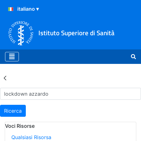
Istituto Superiore di Sanità
Risultati della Ricerca - Ar
Ricerca
Voci Risorse
Qualsiasi Risorsa