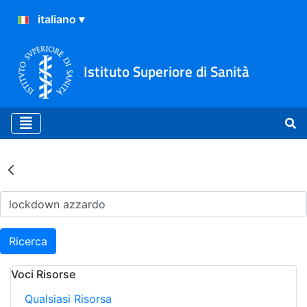
Istituto Superiore di Sanità
Risultati della Ricerca - Ar
Ricerca
Voci Risorse
Qualsiasi Risorsa