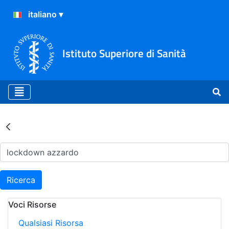
Istituto Superiore di Sanità
Risultati della Ricerca - Ar
Ricerca
Voci Risorse
Qualsiasi Risorsa