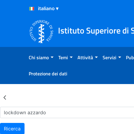
Salta al Contenuto
Salta al Footer
Istituto Superiore di 
Chi siamo
Temi
Attività
Servizi
Pub
Protezione dei dati
Risultati della Ricerca - Ar
Ricerca