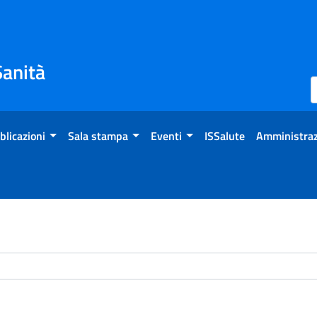
Sanità
blicazioni
Sala stampa
Eventi
ISSalute
Amministraz
chivio