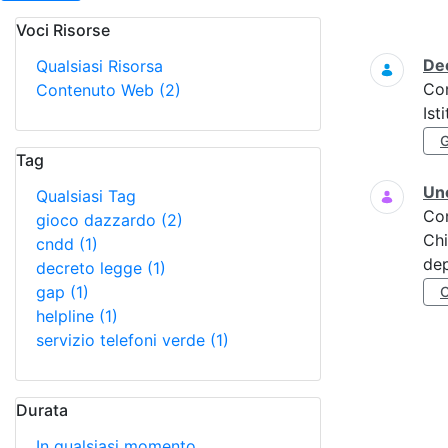
Voci Risorse
Ricerca
Dec
Qualsiasi Risorsa
Co
Contenuto Web
(2)
Ist
Tag
Uno
Qualsiasi Tag
Co
gioco dazzardo
(2)
Chi
cndd
(1)
dep
decreto legge
(1)
gap
(1)
helpline
(1)
servizio telefoni verde
(1)
Durata
In qualsiasi momento