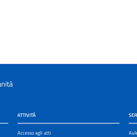
anità
ATTIVITÀ
SER
Accesso agli atti
Aul