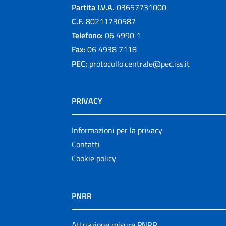
Partita I.V.A.
03657731000
C.F.
80211730587
Telefono:
06 4990 1
Fax:
06 4938 7118
PEC:
protocollo.centrale@pec.iss.it
PRIVACY
Informazioni per la privacy
Contatti
Cookie policy
PNRR
Attuazione misure PNRR