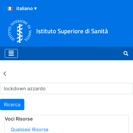
Istituto Superiore di Sanità
Risultati della Ricerca - Ar
Ricerca
Voci Risorse
Qualsiasi Risorsa